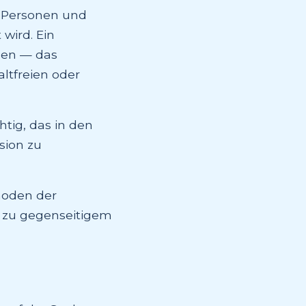
en Personen und
wird. Ein
den — das
ltfreien oder
tig, das in den
sion zu
hoden der
 zu gegenseitigem